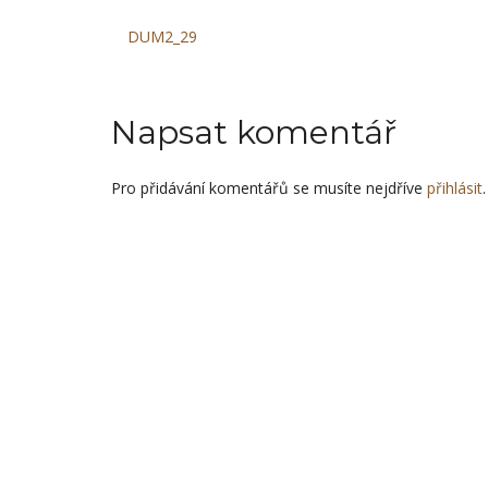
Navigace
DUM2_29
pro
Napsat komentář
příspěvek
Pro přidávání komentářů se musíte nejdříve
přihlásit
.