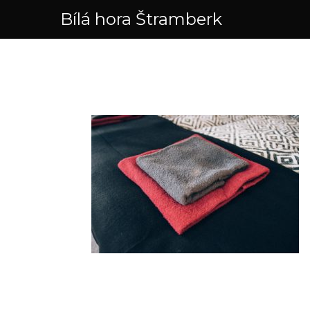
Skip
Bílá hora Štramberk
to
content