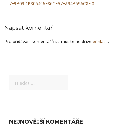
Navigace
7F9B09DB306406E86CF97EA94B69AC8F.0
pro
příspěvek
Napsat komentář
Pro přidávání komentářů se musíte nejdříve
přihlásit
.
Vyhledávání
NEJNOVĚJŠÍ KOMENTÁŘE