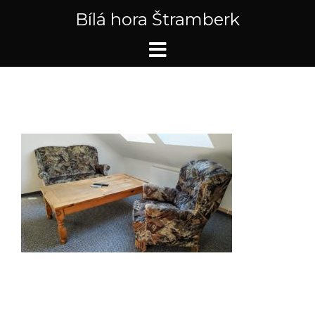
Skip
Bílá hora Štramberk
to
content